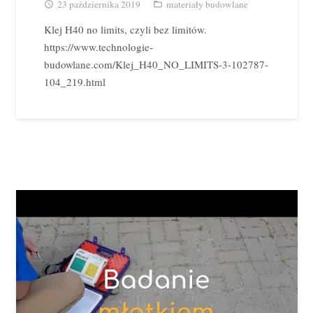
23 października 2019
materiały budowlane
access_time
folder_open
Klej H40 no limits, czyli bez limitów.
https://www.technologie-
budowlane.com/Klej_H40_NO_LIMITS-3-102787-
104_219.html