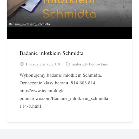
Badanie młotkiem Schmidta
1 października 2019
materiały budowlane
access_time
folder_open
Wykonujemy badanie młotkiem Schmidta.
Oznaczenie klasy betonu. 814 608 814
http://www.technologie-
pomiarowe.com/Badanie_mlotkiem_schmidta-1-
114-8.html