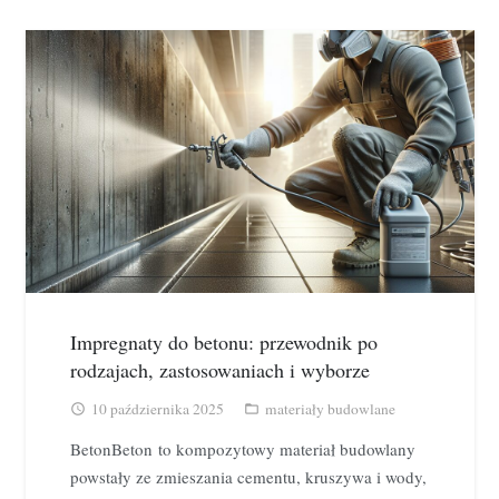
Impregnaty do betonu: przewodnik po
rodzajach, zastosowaniach i wyborze
10 października 2025
materiały budowlane
access_time
folder_open
BetonBeton to kompozytowy materiał budowlany
powstały ze zmieszania cementu, kruszywa i wody,