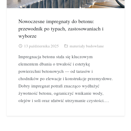
Nowoczesne impregnaty do betonu:
przewodnik po typach, zastosowaniach i
wyborze
13 października 2025
materiały budowlane
access_time
folder_open
Impregnacja betonu stała się kluczowym
elementem dbania o trwałość i estetykę
powierzchni betonowych — od tarasów i
chodników po elewacje i konstrukcje przemysłowe.
Dobry impregnat potrafi znacząco wydłużyć
żywotność betonu, ograniczyć wnikanie wody,
olejów i soli oraz ułatwić utrzymanie czystości.…