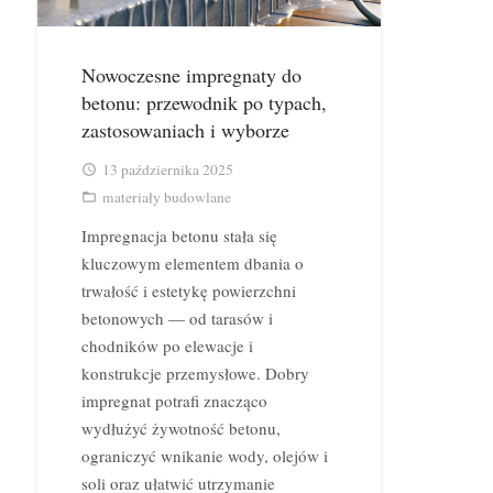
Nowoczesne impregnaty do
betonu: przewodnik po typach,
zastosowaniach i wyborze
13 października 2025
access_time
materiały budowlane
folder_open
Impregnacja betonu stała się
kluczowym elementem dbania o
trwałość i estetykę powierzchni
betonowych — od tarasów i
chodników po elewacje i
konstrukcje przemysłowe. Dobry
impregnat potrafi znacząco
wydłużyć żywotność betonu,
ograniczyć wnikanie wody, olejów i
soli oraz ułatwić utrzymanie