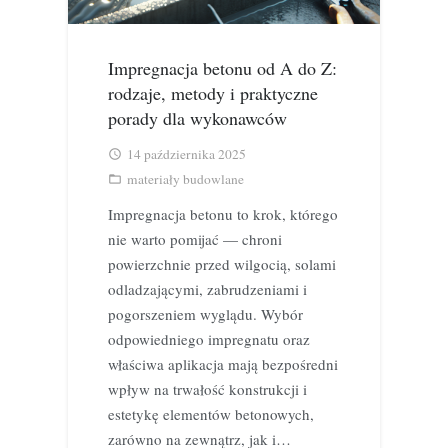
Impregnacja betonu od A do Z:
rodzaje, metody i praktyczne
porady dla wykonawców
14 października 2025
access_time
materiały budowlane
folder_open
Impregnacja betonu to krok, którego
nie warto pomijać — chroni
powierzchnie przed wilgocią, solami
odladzającymi, zabrudzeniami i
pogorszeniem wyglądu. Wybór
odpowiedniego impregnatu oraz
właściwa aplikacja mają bezpośredni
wpływ na trwałość konstrukcji i
estetykę elementów betonowych,
zarówno na zewnątrz, jak i…