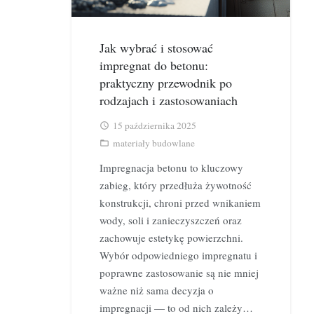
Jak wybrać i stosować
impregnat do betonu:
praktyczny przewodnik po
rodzajach i zastosowaniach
15 października 2025
access_time
materiały budowlane
folder_open
Impregnacja betonu to kluczowy
zabieg, który przedłuża żywotność
konstrukcji, chroni przed wnikaniem
wody, soli i zanieczyszczeń oraz
zachowuje estetykę powierzchni.
Wybór odpowiedniego impregnatu i
poprawne zastosowanie są nie mniej
ważne niż sama decyzja o
impregnacji — to od nich zależy…