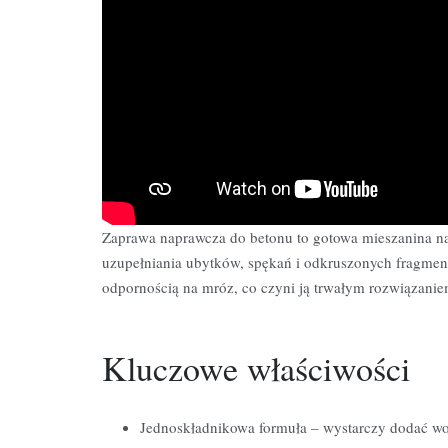
Zaprawa naprawcza do betonu to gotowa mieszanina na
uzupełniania ubytków, spękań i odkruszonych fragment
odpornością na mróz, co czyni ją trwałym rozwiązanie
Kluczowe
właściwości
Jednoskładnikowa formuła – wystarczy dodać wo