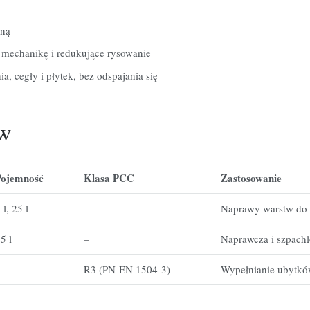
zną
 mechanikę i redukujące rysowanie
a, cegły i płytek, bez odspajania się
ów
Pojemność
Klasa
PCC
Zastosowanie
5
l,
25
l
–
Naprawy
warstw
do
25
l
–
Naprawcza
i
szpach
–
R3
(PN-EN
1504-3)
Wypełnianie
ubytk