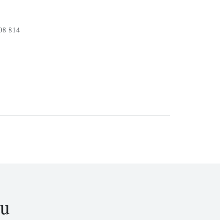
608 814
nu