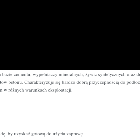
 bazie cementu, wypełniaczy mineralnych, żywic syntetycznych oraz d
ów betonu. Charakteryzuje się bardzo dobrą przyczepnością do podłoż
m w różnych warunkach eksploatacji.
dę, by uzyskać gotową do użycia zaprawę