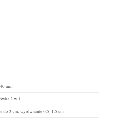
40
mm
lówka
2
w
1
ów
do
3
cm,
wyrównanie
0,5–1,5
cm