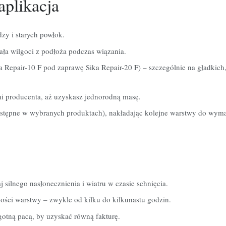
aplikacja
zy i starych powłok.
ła wilgoci z podłoża podczas wiązania.
ka Repair-10 F pod zaprawę Sika Repair-20 F) – szczególnie na gładkic
i producenta, aż uzyskasz jednorodną masę.
ostępne w wybranych produktach), nakładając kolejne warstwy do wyma
 silnego nasłonecznienia i wiatru w czasie schnięcia.
ości warstwy – zwykle od kilku do kilkunastu godzin.
otną pacą, by uzyskać równą fakturę.