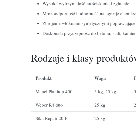
Wysoka wytrzymałość na ściskanie i zginanie
Mrozoodporność i odporność na agresję chemic
Zbrojenie włóknami syntetycznymi poprawiające
Doskonała przyczepność do betonu, stali, kamieni
Rodzaje
i
klasy
produkt
Produkt
Waga
Mapei
Planitop
400
5
kg,
25
kg
Weber
R4
duo
25
kg
Sika
Repair-20
F
25
kg